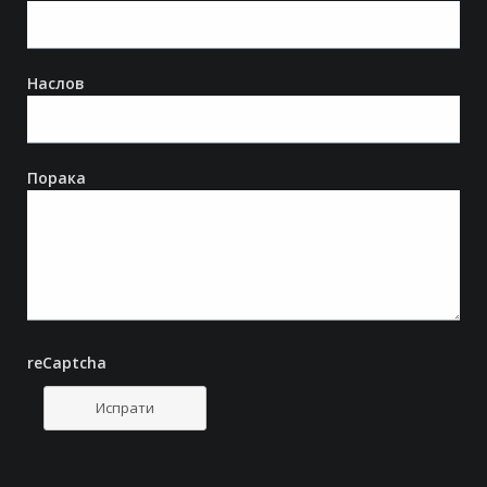
Наслов
Порака
reCaptcha
Испрати