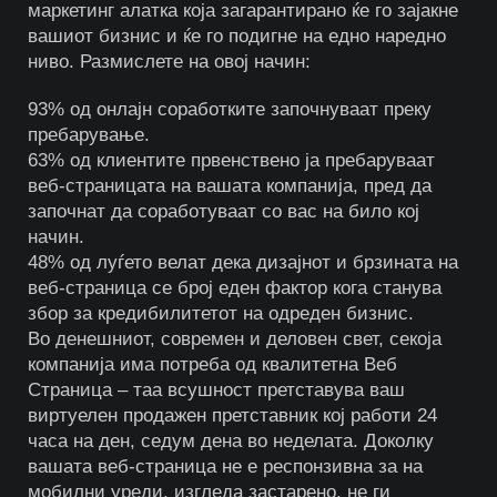
маркетинг алатка која загарантирано ќе го зајакне
вашиот бизнис и ќе го подигне на едно наредно
ниво. Размислете на овој начин:
93% од онлајн соработките започнуваат преку
пребарување.
63% од клиентите првенствено ја пребаруваат
веб-страницата на вашата компанија, пред да
започнат да соработуваат со вас на било кој
начин.
48% од луѓето велат дека дизајнот и брзината на
веб-страница се број еден фактор кога станува
збор за кредибилитетот на одреден бизнис.
Во денешниот, современ и деловен свет, секоја
компанија има потреба од квалитетна Веб
Страница – таа всушност претставува ваш
виртуелен продажен претставник кој работи 24
часа на ден, седум дена во неделата. Доколку
вашата веб-страница не е респонзивна за на
мобилни уреди, изгледа застарено, не ги