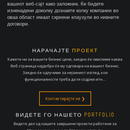
вашиот веб-сајт како заложник. Ќе бидете
изненадени доколку дознаете колку компании во
оваа област имаат скриени клаузули во нивните
договори.
НАРАЧАЈТЕ
ПРОЕКТ
Кажете ни за вашите бизнис цели, заедно ќе смислиме каква
Веб страница најдобро ќе му одговара на вашиот бизнис.
Заедно ќе одлучиме за нејзиниот изглед, кои
функционалности треба да ги содржи итн…
Контактирајте не ❯
ВИДЕТЕ ГО НАШЕТО
PORTFOLIO
Видете дел од нашите завршени проекти работени за