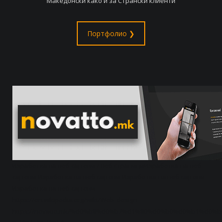
Македонски како и за Странски клиенти
Портфолио ❯
Изработка на веб сајтови / Веб странициИзработка на веб
сајтови Изработка на веб сајтови Изработка на веб сајтови
Изработка на веб сајтови
https://en.wikipedia.org/wiki/Web_design
https://novatto.mk/%d0%b8%d0%b7%d1%80%d0%b0%d0%b1%d0%