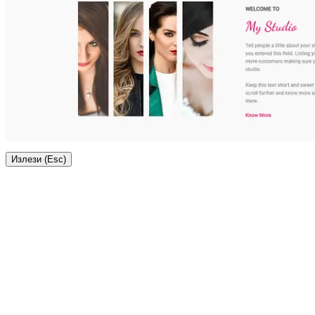
Излези (Esc)