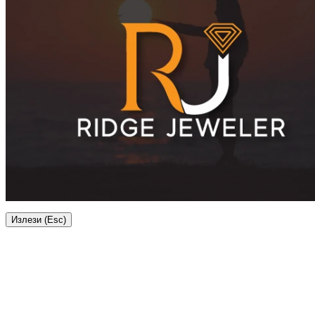
Излези (Esc)