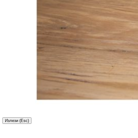
Излези (Esc)