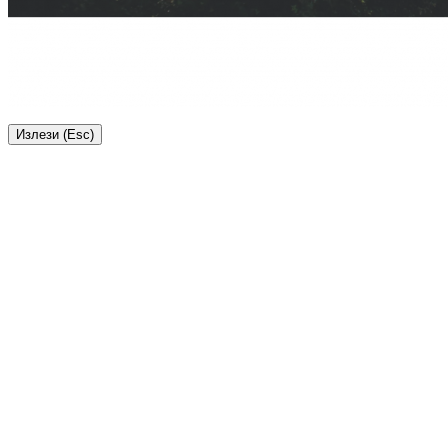
Излези (Esc)