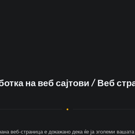
отка на веб сајтови / Веб ст
а веб-страница е докажано дека ќе ја зголеми вашата