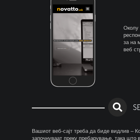
Околу 
респон
за на 
веб ст
S
Вашиот веб-сајт треба да биде видлив – К
започнуваат преку пребарување, така што 