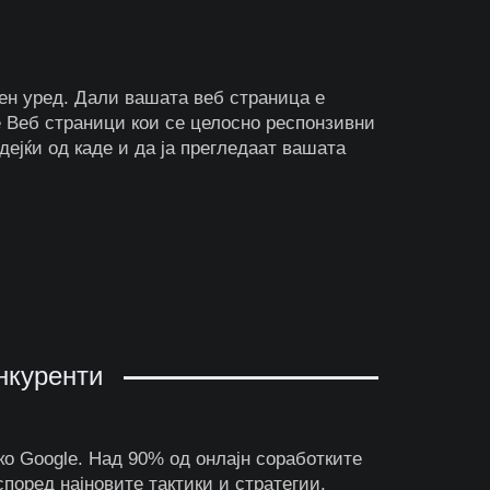
ен уред. Дали вашата веб страница е
 Веб страници кои се целосно респонзивни
ејќи од каде и да ја прегледаат вашата
нкуренти
ко Google. Над 90% од онлајн соработките
оред најновите тактики и стратегии.