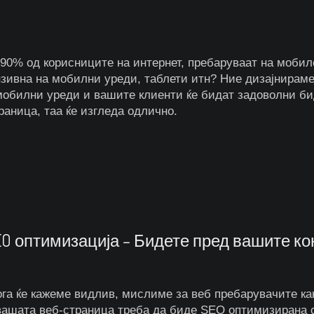
90% од корисниците на интернет, пребаруваат на мобил
зивна на мобилни уреди, таблети итн? Ние дизајнираме
мобилни уреди и вашите клиенти ќе бидат задоволни бид
раница, таа ќе изгледа одлично.
EO оптимизација – Бидете пред вашите ко
ога ќе кажеме видлив, мислиме за веб пребарувачите ка
вашата веб-страница треба да биде SEO оптимизирана сп