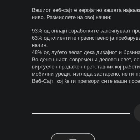
Вашиот веб-сајт е веројатно вашата најважн
ниво. Размислете на овој начин:
93% од онлајн соработките започнуваат пр
63% од клиентите првенствено ја пребарува
начин.
48% од луѓето велат дека дизајнот и брзин
Во денешниот, современ и деловен свет, с
виртуелен продажен претставник кој работи
мобилни уреди, изгледа застарено, не ги п
Веб-Сајт кој ќе ги претвори сите ваши пос