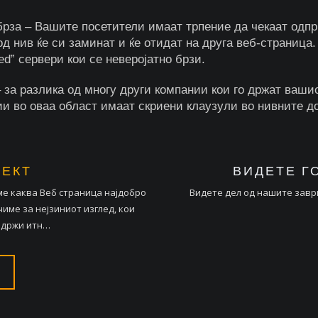
рза – Вашите посетители имаат трпение да чекаат одпри
од нив ќе си заминат и ќе отидат на друга веб-страниц
ed” сервери кои се неверојатно брзи.
 за разлика од многу други компании кои го држат вашио
ии во оваа област имаат скриени клаузули во нивните д
ЕКТ
ВИДЕТЕ Г
ме каква Веб страница најдобро
Видете дел од нашите завр
име за нејзиниот изглед, кои
одржи итн…