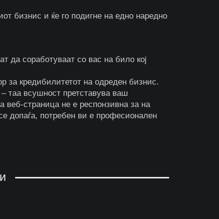
иот бизнис и ќе го подигне на едно наредно
т да соработуваат со вас на било кој
бор за кредибилитетот на одреден бизнис.
а – таа всушност претставува ваш
а веб-страница не е респонзивна за на
 се допаѓа, потребен ви е професионален
и