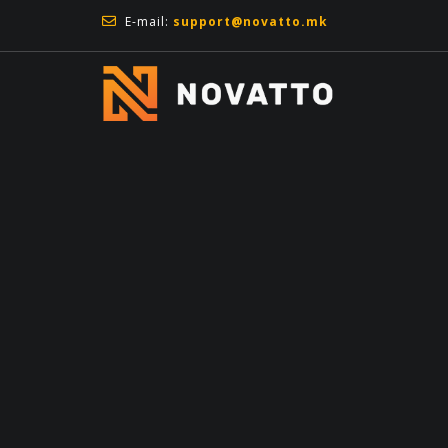
Изработка на веб сајтови
E-mail:
support@novatto.mk