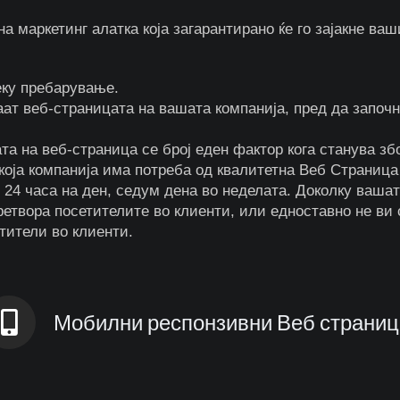
а маркетинг алатка која загарантирано ќе го зајакне ваш
еку пребарување.
ат веб-страницата на вашата компанија, пред да започна
ата на веб-страница се број еден фактор кога станува з
екоја компанија има потреба од квалитетна Веб Страниц
 24 часа на ден, седум дена во неделата. Доколку вашат
ретвора посетителите во клиенти, или едноставно не ви
етители во клиенти.
Мобилни респонзивни Веб страниц