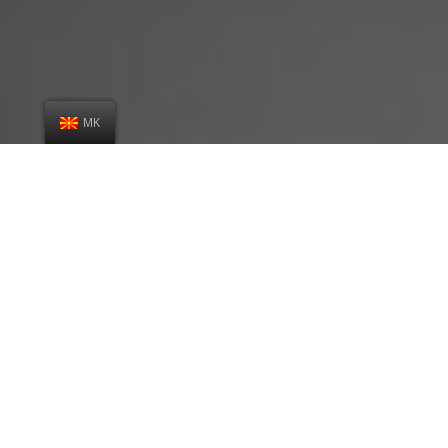
MK
Наши карактеристики
ПРИФАТЛИВА ЦЕНА
Професионалност за прифатлива
цена