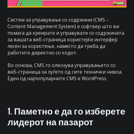
Систем за управување со содржини (CMS –
Content Management System) е софтвер што ви
помага да креирате и управувате со содржината
за вашата веб-страница користејќи интерфејс
лесен за користење, наместо да треба да
работите директно со кодот.
Во основа, CMS го олеснува управувањето со
веб-страница за луѓето од сите технички нивоа.
Еден од најпопуларните CMS е WordPress
1.
Паметно е да го изберете
лидерот на пазарот