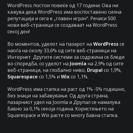
WordPress постои повеќе од 17 години. Ова ни
кажува дека WordPress има воспоставено силна
репутација и сега е „главен играч“. Речиси 500
нови веб-страници се создаваат на WordPress
секој ден!
Во моментов, уделот на пазарот на
WordPress
се
наоѓа на околу 33,6% од сите веб-страници на
Интернет. Другите системи за содржина се бледи
во споредба, со уделот на
Joomla
на 2,9% од сите
веб-страници, на глобално ниво,
Drupal
со 1,9%,
Squarespace
со 1,5% и
Wix
со 1,1%.
WordPress има стапка на раст од 1% -5% годишно,
без знаци на забавување. Од друга страна,
пазарниот удел на Joomla и Друпал се намалува
бавно за 0,1% секоја година. Користењето на
Squarespace и Wix расте со многу бавна стапка.