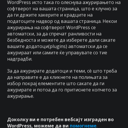
WordPress исто така го олеснува ажурирањето на
софтверот на вашата страница, што е клучно за
да ги држите хакерите и крадците на
податоците надвор од вашата страница. Некои
ажурирања на софтверот WordPress се
автоматски, за да спречат ранливости на
безбедноста и можете да изберете дали сакате
вашите додатоци(plugins) автоматски да се
ажурираат или самите ќе управувате со тие
надградби.
За да ажурирате додатоци и теми, сè што треба
да направите е да кликнете на полињата за
избор покрај елементите што сакате да ги
ажурирате и потоа да го притиснете копчето за
ажурирање.
Доколку ви е потребен вебсајт изграден во
WordPress, можеме да ви
помогнеме
.