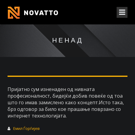
НЕНАД
Пријатно сум изненаден од нивната
професионалност, бидејќи добив повеќе од тоа
што го имав замислено како концепт.Исто така,
брз одговор за било кое прашање поврзано со
интернет технологијата.
Емил Ѓорѓијев