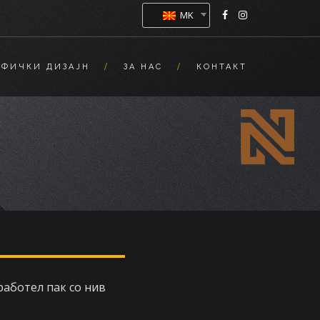
MK
АФИЧКИ ДИЗАЈН
ЗА НАС
КОНТАКТ
 работел пак со нив