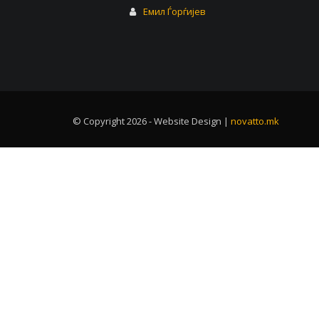
Емил Ѓорѓијев
© Copyright 2026 - Website Design |
novatto.mk